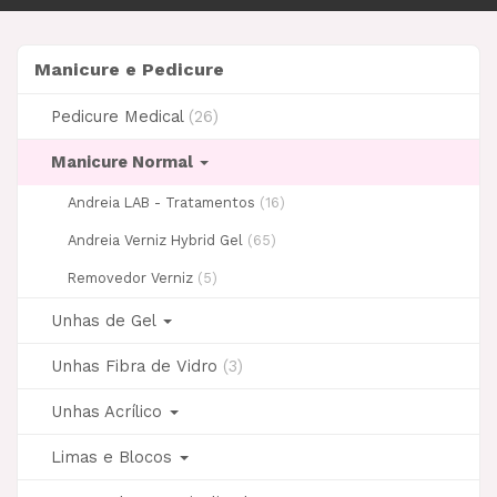
navegação
Manicure
Manicure e Pedicure
e
Pedicure
Pedicure Medical
(26)
Manicure Normal
Andreia LAB - Tratamentos
(16)
Andreia Verniz Hybrid Gel
(65)
Removedor Verniz
(5)
Unhas de Gel
Unhas Fibra de Vidro
(3)
Unhas Acrílico
Limas e Blocos