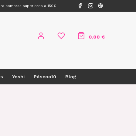
ara compras superiores a 150€
0,00 €
s
Yoshi
Páscoa10
Blog