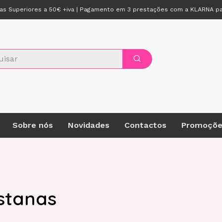
das Superiores a 50€ +iva | Pagamento em 3 prestações com a KLARNA p
Sobre nós
Novidades
Contactos
Promoçõe
stanas