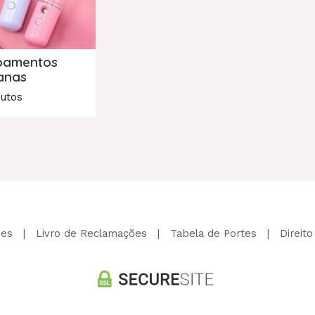
pamentos
anas
dutos
ões
|
Livro de Reclamações
|
Tabela de Portes
|
Direito