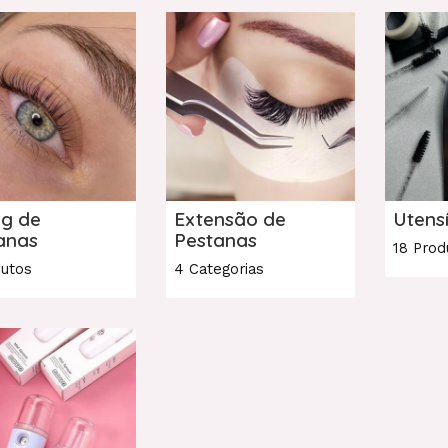
ng de
Extensão de
Utensí
anas
Pestanas
18 Prod
dutos
4 Categorias