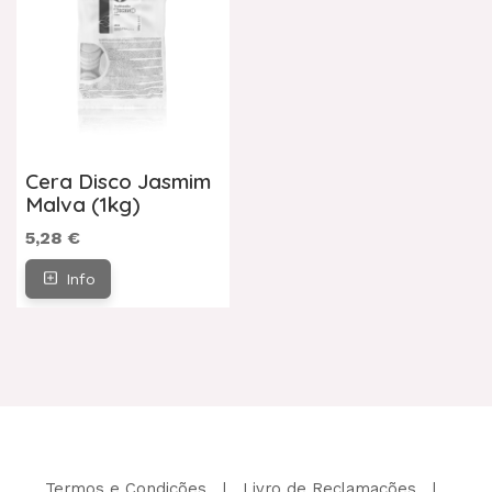
Cera Disco Jasmim
Malva (1kg)
5,28 €
Info
Termos e Condições
|
Livro de Reclamações
|