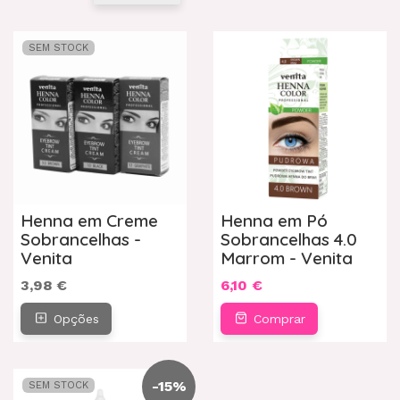
SEM STOCK
Henna em Creme
Henna em Pó
Sobrancelhas -
Sobrancelhas 4.0
Venita
Marrom - Venita
3,98 €
6,10 €
Opções
Comprar
-
15
%
SEM STOCK