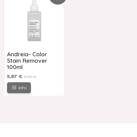
Andreia- Color
Stain Remover
100ml
5,87 €
6,90 €
Info